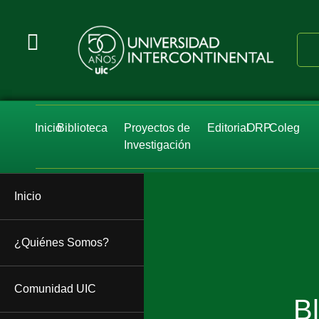
Inicio
Biblioteca
Proyectos de
Editorial
ORP
Coleg
Investigación
Inicio
¿Quiénes Somos?
Comunidad UIC
B