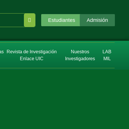
Estudiantes
Admisión
as
Revista de Investigación
Nuestros
LAB
Enlace UIC
Investigadores
MIL