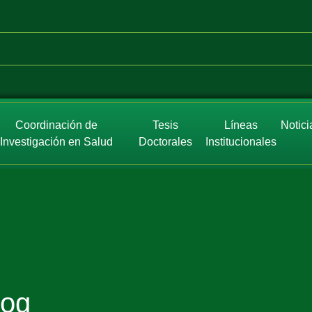
Coordinación de
Tesis
Líneas
Notici
Investigación en Salud
Doctorales
Institucionales
log