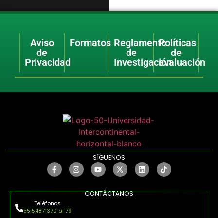
Aviso
Formatos
Reglamento
Políticas
de
de
de
Privacidad
Investigación
evaluación
SÍGUENOS
CONTÁCTANOS
Teléfonos
55 54871370 al 79