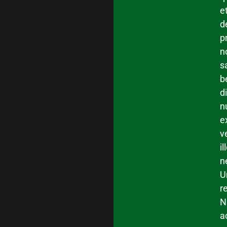
e
d
p
n
s
b
d
n
e
ve
il
n
U
r
N
a