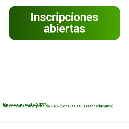
Inscripciones
abiertas
POSGRADOS CAMPUS SUR
Becas de hasta 30%*
Vigencia al 31 de Agosto de 2026 (Consulta a tu asesor educativo)