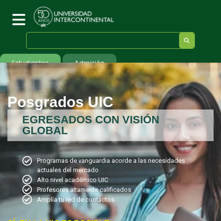
Estudiantes
Admisión
Posgrados UIC
EGRESADOS CON VISIÓN
GLOBAL
Programas de vanguardia acorde a las necesidades
actuales del mercado
Alto nivel académico UIC
Profesores altamente calificados
Amplía tu red de contactos