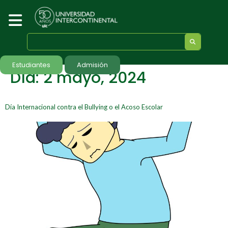
Estudiantes
Admisión
Día:
2 mayo, 2024
Día Internacional contra el Bullying o el Acoso Escolar