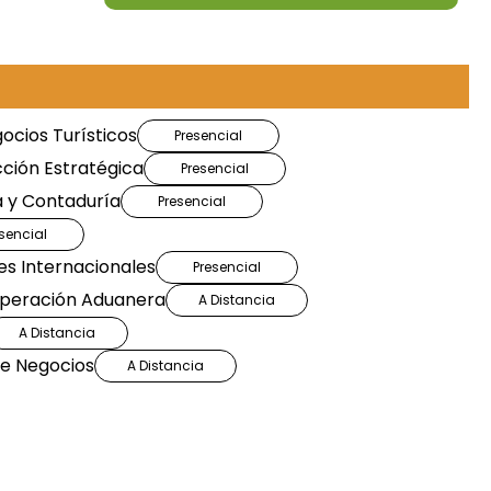
egocios
ocios Turísticos
Presencial
cción Estratégica
Presencial
a y Contaduría
Presencial
sencial
es Internacionales
Presencial
Operación Aduanera
A Distancia
A Distancia
de Negocios
A Distancia
rcontinental de Misionología