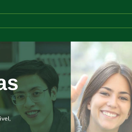
as
vel,