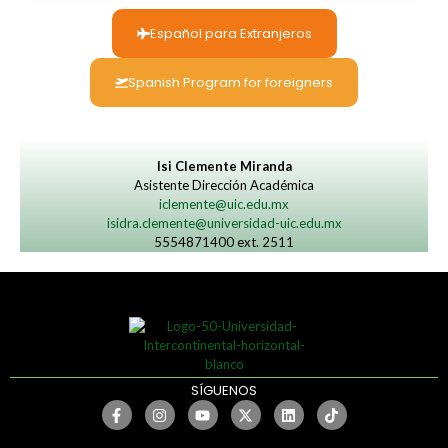
Español para Extranjeros
Spanish Program for foreigners
Isi Clemente Miranda
Asistente Dirección Académica
iclemente@uic.edu.mx
isidra.clemente@universidad-uic.edu.mx
5554871400 ext. 2511
SÍGUENOS