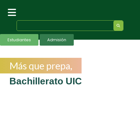
Estudiantes
Admisión
Más que prepa,
Bachillerato UIC
Nuestro Bachillerato forma de manera integral a nuestros jóvenes
en aptitudes y valores orientados hacia su propio bienestar y el de
la sociedad.
Validez Oficial ante la SEP
Bachillerato seguro, espacio vigilado para una sana
convivencia