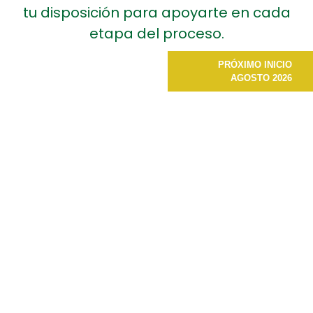
tu disposición para apoyarte en cada
etapa del proceso.
PRÓXIMO INICIO
AGOSTO 2026
Más que prepa,
Bachillerato UIC
Nuestro
Bachillerato forma
Modalidad: Escolarizado
de manera integral
Semestral incorporado
a nuestros jóvenes
a la SEP
en aptitudes y
valores orientados
Duración: 3 años
hacia su propio
bienestar y el de la
sociedad.
Inicios: Febrero y Agosto
Deseamos
brindarles apoyo en
RVOE SEP No. 13/1026 con
la construcción de
fecha del 19 de agosto
su proyecto de vida
2013
y orientarlos en la