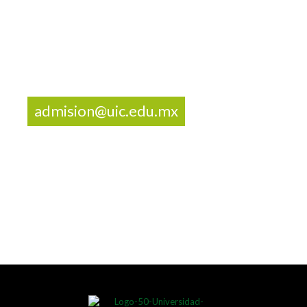
Campus seguro de 17 hectáreas
Alto nivel académico
Preparación para el trabajo
¿ALGUNA DUDA?
55 5487-1371
admision@uic.edu.mx