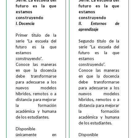
Serie: La escuela del
Serie: La escuela del
futuro es la que
futuro es la que
estamos
estamos
construyendo
construyendo
I. Docencia
II. Entornos de
aprendizaje
Primer título de la
serie “La escuela del
Segundo título de la
futuro es la que
serie “La escuela del
estamos
futuro es la que
construyendo”.
estamos
Conoce las maneras
construyendo”.
en que la docencia
Conoce las maneras
debe transformarse
en que la docencia
para adecuarse a los
debe transformarse
nuevos modelos
para adecuarse a los
híbridos, remotos o a
nuevos modelos
distancia para mejorar
híbridos, remotos o a
la formación
distancia para mejorar
académica y humana
la formación
de los estudiantes.
académica y humana
de los estudiantes.
Disponible
únicamente en
Disponible