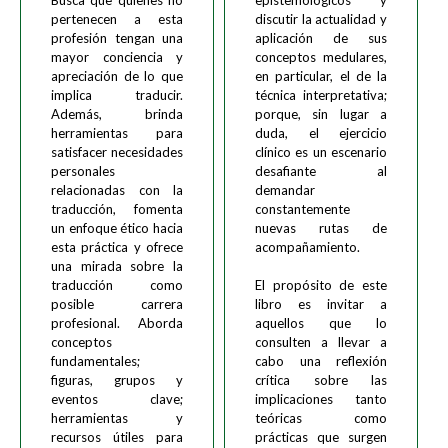
Busca que quienes no
epistemológicos y
pertenecen a esta
discutir la actualidad y
profesión tengan una
aplicación de sus
mayor conciencia y
conceptos medulares,
apreciación de lo que
en particular, el de la
implica traducir.
técnica interpretativa;
Además, brinda
porque, sin lugar a
herramientas para
duda, el ejercicio
satisfacer necesidades
clínico es un escenario
personales
desafiante al
relacionadas con la
demandar
traducción, fomenta
constantemente
un enfoque ético hacia
nuevas rutas de
esta práctica y ofrece
acompañamiento.
una mirada sobre la
traducción como
El propósito de este
posible carrera
libro es invitar a
profesional. Aborda
aquellos que lo
conceptos
consulten a llevar a
fundamentales;
cabo una reflexión
figuras, grupos y
crítica sobre las
eventos clave;
implicaciones tanto
herramientas y
teóricas como
recursos útiles para
prácticas que surgen