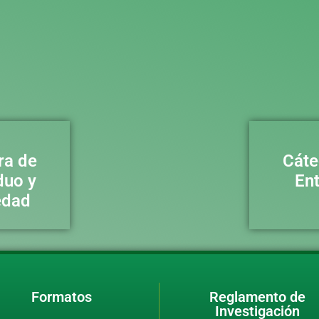
ra de
Cáte
duo y
En
edad
Formatos
Reglamento de
Investigación