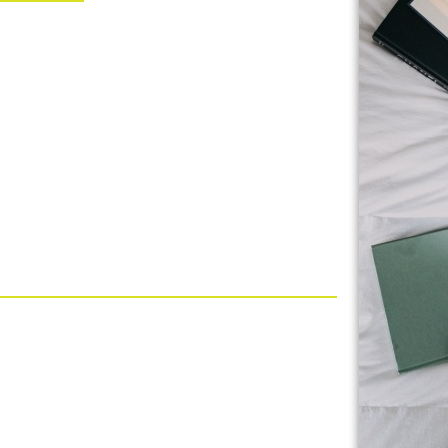
iversidad Intercontinental tiene por función
ionales en torno a la investigación y los recursos
 a la Biblioteca San Jerónimo y los órganos que
todas sus publicaciones –tanto periódicas como
tigación; realiza la investigación institucional y
n@uic.edu.mx
a Úrsula Xitla, Tlalpan, C.P. 14420, CDMX.