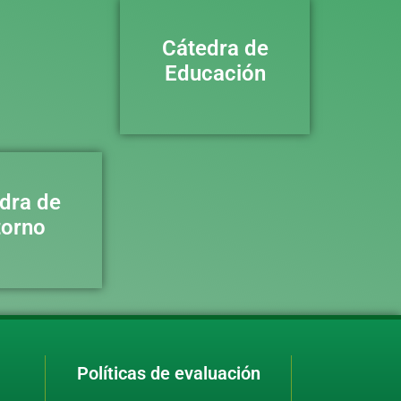
Cátedra de
Educación
dra de
torno
Políticas de evaluación