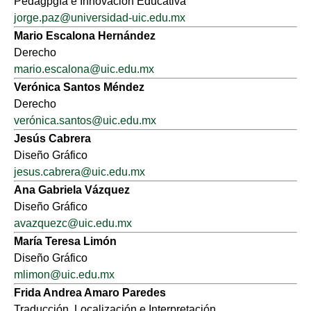
Pedagpgía e Innovación Educativa
jorge.paz@universidad-uic.edu.mx
Mario Escalona Hernández
Derecho
mario.escalona@uic.edu.mx
Verónica Santos Méndez
Derecho
verónica.santos@uic.edu.mx
Jesús Cabrera
Diseño Gráfico
jesus.cabrera@uic.edu.mx
Ana Gabriela Vázquez
Diseño Gráfico
avazquezc@uic.edu.mx
María Teresa Limón
Diseño Gráfico
mlimon@uic.edu.mx
Frida Andrea Amaro Paredes
Traducción, Localización e Interpretación