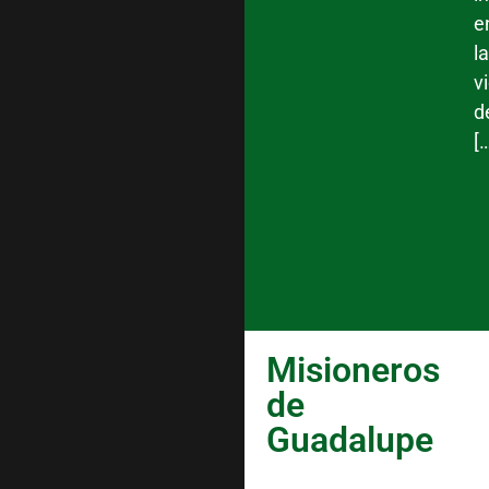
e
la
v
d
[
Misioneros
de
Guadalupe