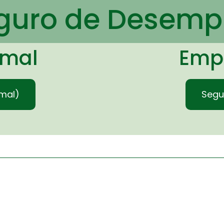
guro de Desemp
rmal
Emp
mal)
Segu