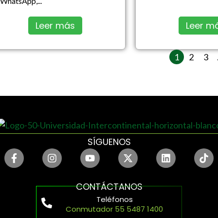
WhatsApp,...
Leer más
Leer m
1
2
3
SÍGUENOS
CONTÁCTANOS
Teléfonos
Conmutador 55 5487 1400