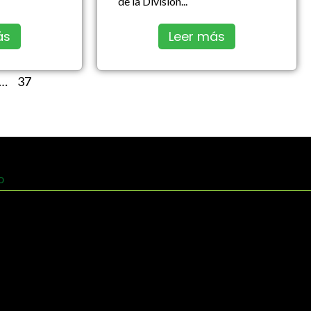
de la División...
ás
Leer más
…
37