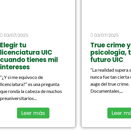
03/07/2025
03/07/2025
Elegir tu
True crime y
licenciatura UIC
psicología, 
cuando tienes mil
futuro UIC
intereses
“La realidad supera a
nunca fue tan cierta
“¿Y si me equivoco de
auge del true crime.
licenciatura?” es una pregunta
Documentales,...
que ronda la cabeza de muchos
preuniversitarios...
Leer más
Leer m