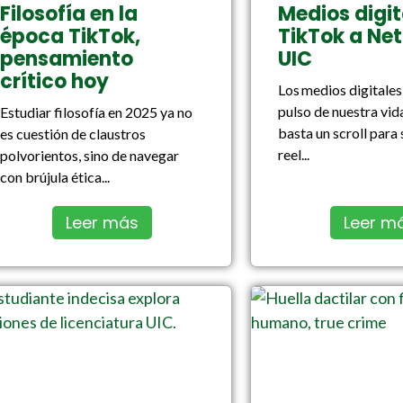
Filosofía en la
Medios digit
época TikTok,
TikTok a Netf
pensamiento
UIC
crítico hoy
Los medios digitales
pulso de nuestra vida
Estudiar filosofía en 2025 ya no
basta un scroll para 
es cuestión de claustros
reel...
polvorientos, sino de navegar
con brújula ética...
Leer más
Leer m