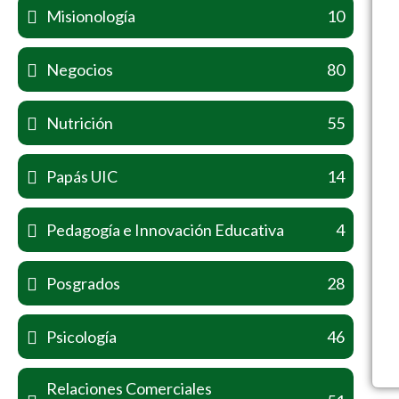
Misionología
10
Negocios
80
Nutrición
55
Papás UIC
14
Pedagogía e Innovación Educativa
4
Posgrados
28
Psicología
46
Relaciones Comerciales