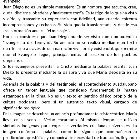
evangelio”.
Juan Diego no es un simple mensajero. Es un hombre que escucha, cree,
duda, discierne, obedece y finalmente confía. Es testigo de lo que ha visto
y oído, y transmite su experiencia con fidelidad, aun cuando enfrenta
incomprensiones y rechazos. Su vida queda transformada, y desde esa
transformación anuncia “el mensaje “.
Por eso considero que Juan Diego puede ser visto como un auténtico
“evangelista del Tepeyac”. Su anuncio no se realiza mediante un texto
escrito, sino a través de una narración viva, oral y existencial, que permite
que el Evangelio llegue, principalmente, al corazón de los pueblos
originarios.
Si los evangelios presentan a Cristo mediante la palabra escrita, Juan
Diego lo presenta mediante la palabra viva que María deposita en su
vida.
Además de la palabra y del testimonio, el acontecimiento guadalupano
ofrece un tercer lenguaje que considero fundamental: la imagen
estampada en la tilma. No es un texto en sentido clásico propio de la
cultura occidental, pero sí un auténtico texto visual, cargado de
significado teológico.
En la imagen se descubre un anuncio profundamente cristocéntrico: María
lleva en su seno al Verbo encarnado. Al mismo tiempo, se utilizan
símbolos indígenas para expresar verdades cristianas universales. La
imagen confirma la palabra, como los signos que acompañaron la
predicación apostólica, y comunica sin necesidad de traducción, llegando