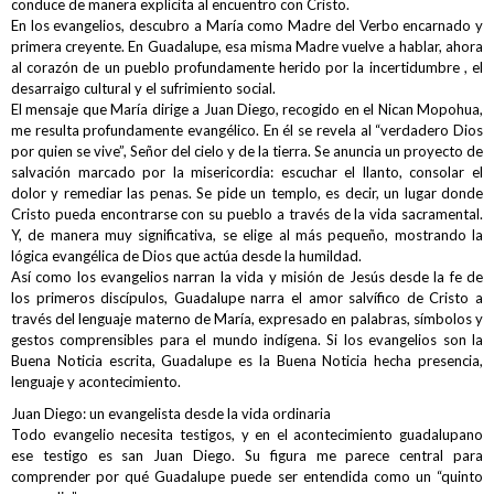
conduce de manera explícita al encuentro con Cristo.
En los evangelios, descubro a María como Madre del Verbo encarnado y
primera creyente. En Guadalupe, esa misma Madre vuelve a hablar, ahora
al corazón de un pueblo profundamente herido por la incertidumbre , el
desarraigo cultural y el sufrimiento social.
El mensaje que María dirige a Juan Diego, recogido en el Nican Mopohua,
me resulta profundamente evangélico. En él se revela al “verdadero Dios
por quien se vive”, Señor del cielo y de la tierra. Se anuncia un proyecto de
salvación marcado por la misericordia: escuchar el llanto, consolar el
dolor y remediar las penas. Se pide un templo, es decir, un lugar donde
Cristo pueda encontrarse con su pueblo a través de la vida sacramental.
Y, de manera muy significativa, se elige al más pequeño, mostrando la
lógica evangélica de Dios que actúa desde la humildad.
Así como los evangelios narran la vida y misión de Jesús desde la fe de
los primeros discípulos, Guadalupe narra el amor salvífico de Cristo a
través del lenguaje materno de María, expresado en palabras, símbolos y
gestos comprensibles para el mundo indígena. Si los evangelios son la
Buena Noticia escrita, Guadalupe es la Buena Noticia hecha presencia,
lenguaje y acontecimiento.
Juan Diego: un evangelista desde la vida ordinaria
Todo evangelio necesita testigos, y en el acontecimiento guadalupano
ese testigo es san Juan Diego. Su figura me parece central para
comprender por qué Guadalupe puede ser entendida como un “quinto