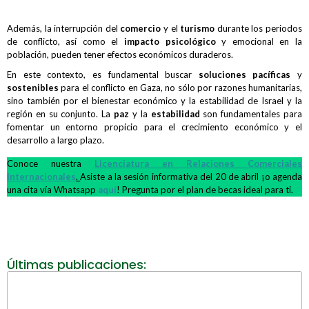
Además, la interrupción del
comercio
y el
turismo
durante los periodos
de conflicto, así como el
impacto psicológico
y emocional en la
población, pueden tener efectos económicos duraderos.
En este contexto, es fundamental buscar
soluciones pacíficas
y
sostenibles
para el conflicto en Gaza, no sólo por razones humanitarias,
sino también por el bienestar económico y la estabilidad de Israel y la
región en su conjunto. La
paz
y la
estabilidad
son fundamentales para
fomentar un entorno propicio para el crecimiento económico y el
desarrollo a largo plazo.
Conoce nuestra
Licenciatura en Relaciones Comerciales
Internacionales
.
Asiste a la sesión informativa del 20 de abril ¡o agenda
una cita vía Whatsapp
aquí
! Pregunta por el plan de becas ideal para ti.
Últimas publicaciones: