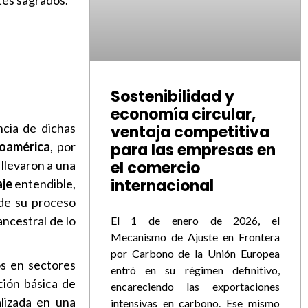
tes sagrados.
Sostenibilidad y
economía circular,
ncia de dichas
ventaja competitiva
noamérica
, por
para las empresas en
 llevaron a una
el comercio
internacional
aje
entendible,
e su proceso
ncestral de lo
El 1 de enero de 2026, el
Mecanismo de Ajuste en Frontera
por Carbono de la Unión Europea
os en sectores
entró en su régimen definitivo,
ción básica de
encareciendo las exportaciones
alizada en una
intensivas en carbono. Ese mismo