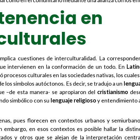
al como en el comunitario mediante una alianza con los en
rtenencia en
culturales
mplica cuestiones de interculturalidad. La corresponde
 que intervienen en la conformación de un todo. En
Lati
ó procesos culturales en las sociedades nativas, los cuales
e los símbolos autóctonos. Es decir, se tradujo a un
lengu
 que –de esta manera- se apropiaron del
cristianismo
desd
undo simbólico con su
lenguaje religioso
y entendimiento a
genas, pues florecen en contextos urbanos y semiurban
in embargo, en esos contextos es posible hallar la distin
zados y otros que se alejan de la interpretación centr