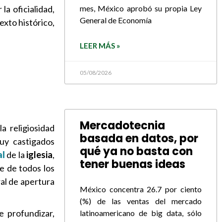
mes, México aprobó su propia Ley
la oficialidad,
General de Economía
exto histórico,
LEER MÁS »
05/08/2026
Mercadotecnia
a religiosidad
basada en datos, por
muy castigados
qué ya no basta con
al
de la
iglesia
,
tener buenas ideas
e de todos los
al de apertura
México concentra 26.7 por ciento
(%) de las ventas del mercado
e profundizar,
latinoamericano de big data, sólo