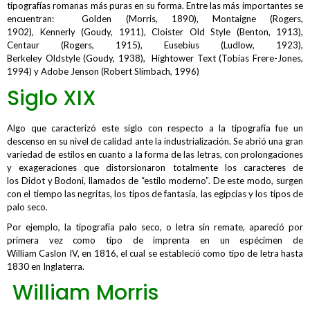
tipografías romanas más puras en su forma. Entre las más importantes se
encuentran: Golden (Morris, 1890), Montaigne (Rogers,
1902), Kennerly (Goudy, 1911), Cloister Old Style (Benton, 1913),
Centaur (Rogers, 1915), Eusebius (Ludlow, 1923),
Berkeley Oldstyle (Goudy, 1938), Hightower Text (Tobias Frere-Jones,
1994) y Adobe Jenson (Robert Slimbach, 1996)
Siglo
XIX
Algo que caracterizó este siglo con respecto a la tipografía fue un
descenso en su nivel de calidad ante la industrialización. Se abrió una gran
variedad de estilos en cuanto a la forma de las letras, con prolongaciones
y exageraciones que distorsionaron totalmente los caracteres de
los Didot y Bodoni, llamados de “estilo moderno”. De este modo, surgen
con el tiempo las negritas, los tipos de fantasía, las egipcias y los tipos de
palo seco.
Por ejemplo, la tipografía palo seco, o letra sin remate, apareció por
primera vez como tipo de imprenta en un espécimen de
William Caslon IV, en 1816, el cual se estableció como tipo de letra hasta
1830 en Inglaterra.
William Morris