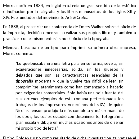
Morris nació en 1834, en Inglaterra.Tenía un gran sentido de la estética
e inclinación por la caligrafía y los libros manuscritos de los siglos XII y
XIV. Fue fundador del movimiento
Arts & Crafts.
En 1888, al presenciar una conferencia de Emery Walker sobre el oficio de
la imprenta, decidió comenzar a realizar sus propios libros y también a
practicar con el mismo entusiasmo el oficio de la tipografía.
Mientras buscaba de un tipo para imprimir su primera obra impresa,
Morris comentó:
“Lo que buscaba era una letra pura en su forma, severa, sin
exageraciones innecesarias, sólida, sin los gruesos y
delgados que son las características esenciales de la
tipografía moderna y que la vuelve tan difícil de leer, sin
comprimirse lateralmente como han comenzado a hacerlo
por exigencias comerciales. Solo había una sola fuente del
cual obtener ejemplos de esta romana perfeccionada, los
trabajos de los impresores venecianos del s.XV, de quien
Nicolas Jenson produjo la más completa y más romana de
los tipos, los cuales estudié con detenimiento, fotografié a
gran escala y dibujé en muchas ocasiones antes de diseñar
mi propio tipo de letra.”
El tipo Golden surgió como resultado de dicha investigación, tal vez sea el