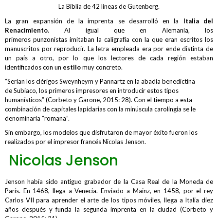
La Biblia de 42 líneas de Gutenberg.
La gran expansión de la imprenta se desarrolló en la
Italia del
Renacimiento
. Al igual que en Alemania, los
primeros punzonistas imitaban la caligrafía con la que eran escritos los
manuscritos por reproducir. La letra empleada era por ende distinta de
un país a otro, por lo que los lectores de cada región estaban
identificados con un
estilo
muy concreto.
“Serían los clérigos Sweynheym y Pannartz en la abadía benedictina
de Subiaco, los primeros impresores en introducir estos tipos
humanísticos” (Corbeto y Garone, 2015: 28). Con el tiempo a esta
combinación de capitales lapidarias con la minúscula carolingia se le
denominaría “romana”.
Sin embargo, los modelos que disfrutaron de mayor éxito fueron los
realizados por el impresor francés Nicolas Jenson.
Nicolas Jenson
Jenson había sido antiguo grabador de la Casa Real de la Moneda de
París. En 1468, llega a Venecia. Enviado a Mainz, en 1458, por el rey
Carlos VII para aprender el arte de los tipos móviles, llega a Italia diez
años después y funda la segunda imprenta en la ciudad (Corbeto y