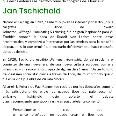
que desde entonces se identificó como “la tipografía de la Bauhaus”.
Jan Tschichold
Nacido en Leipzig, en 1902, desde muy joven se interesó por el dibujo y la
caligrafía. El libro de Edward
Johnston,
Writing & Illuminating & Lettering,
fue de gran inspiración para él.
También conoció la obra de Rudolf von Larisch sobre letras
ornamentales, y comenzó a interesarse por las técnicas para la creación
de punzones, lo que terminó por inclinarlo definitivamente hacia el diseño
de tipos de letra.
En 1928, Tschichold escribió
Die neue Typographie,
donde proclama el
comienzo de una nueva era, de una nueva cultura europea, con una
intensidad y un radicalismo propio de alguien de 26 años. “Un cierto tono
de idealismo socialista” corría a través del libro, del mismo modo que lo
fue en la vida y la obra de William Morris.
Al surgir la Futura de Paul Renner, fue recibida por los tipógrafos como la
más satisfactoria de entre los nuevos tipos de palo seco, sin
embargo Tschichold dejó abierto el debate
y aún reconociendo que suponía un gran paso adelante comentó:
Personalmente creo que
un único diseñador no puede crear el tipo que