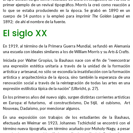
primer ejemplo de un revival tipográfico. Morris la creó como reacción a
lo que se estaba produciendo en la época. Se grabó en 1890 en un
cuerpo de 14 puntos y la empleó para imprimir
Th
e Golden Legend
en
1892; de ahí el nombre de la fuente.
El siglo XX
En 1919, al término de la Primera Guerra Mundial, se fundó en Alemania
una escuela con ideales similares a los de William Morris y su
Arts & Crafts
.
Iniciada por Walter Gropius, la Bauhaus nace con el fin de “reencontrar
una expresión estética unitaria a través de la unidad de la formación
artística y artesanal, no sólo se escondía la insatisfacción con la formación
artística y arquitectónica de la época, sino también la esperanza de una
renovación social a través de la reintegración de todas las artes en una
expresión estilística típica de la nación” (Ulbricht, p. 27).
En los primeros años del nuevo siglo, surgen distintas corrientes artísticas
en Europa: el futurismo, el constructivismo, De Stjil, el cubismo, Art
Nouveau, Dadaísmo, por mencionar algunos.
En una exposición con trabajos de los estudiantes de la Bauhaus,
efectuada en Weimar en 1923, Johannes Tschichold se encontró con el
término nueva tipografía, um término acuñado por Moholy-Nagy, a pesar