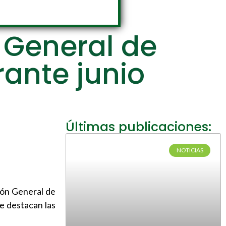
n General de
rante junio
Últimas publicaciones:
NOTICIAS
ión General de
e destacan las