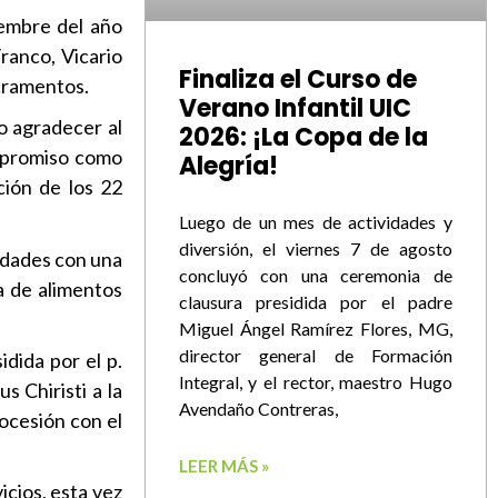
iembre del año
ranco, Vicario
Finaliza el Curso de
acramentos.
Verano Infantil UIC
vo agradecer al
2026: ¡La Copa de la
ompromiso como
Alegría!
ción de los 22
Luego de un mes de actividades y
diversión, el viernes 7 de agosto
vidades con una
concluyó con una ceremonia de
a de alimentos
clausura presidida por el padre
Miguel Ángel Ramírez Flores, MG,
director general de Formación
idida por el p.
Integral, y el rector, maestro Hugo
 Chiristi a la
Avendaño Contreras,
rocesión con el
LEER MÁS »
icios, esta vez