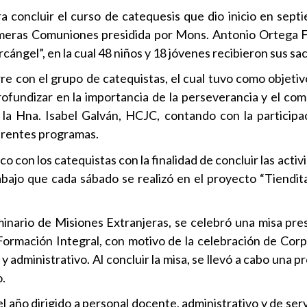
a concluir el curso de catequesis que dio inicio en sept
rimeras Comuniones presidida por Mons. Antonio Ortega F
cángel”, en la cual 48 niños y 18 jóvenes recibieron sus s
rre con el grupo de catequistas, el cual tuvo como objeti
 profundizar en la importancia de la perseverancia y el c
 la Hna. Isabel Galván, HCJC, contando con la participa
ferentes programas.
co con los catequistas con la finalidad de concluir las acti
rabajo que cada sábado se realizó en el proyecto “Tiendit
eminario de Misiones Extranjeras, se celebró una misa pres
ormación Integral, con motivo de la celebración de Corpus
 administrativo. Al concluir la misa, se llevó a cabo una p
o.
l año dirigido a personal docente, administrativo y de serv