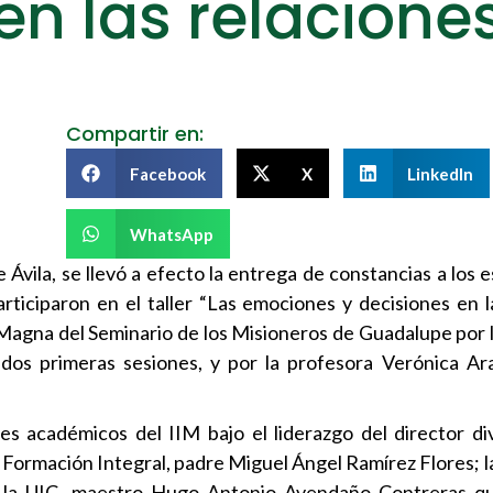
en las relacione
Compartir en:
Facebook
X
LinkedIn
WhatsApp
 Ávila, se llevó a efecto la entrega de constancias a los 
rticiparon en el taller “Las emociones y decisiones en la
a Magna del Seminario de los Misioneros de Guadalupe por 
os primeras sesiones, y por la profesora Verónica Ara
s académicos del IIM bajo el liderazgo del director div
 Formación Integral, padre Miguel Ángel Ramírez Flores; la
de la UIC, maestro Hugo Antonio Avendaño Contreras qu