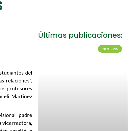
s
Últimas publicaciones:
NOTICIAS
estudiantes del
s relaciones”,
los profesores
celi Martínez
isional, padre
 vicerrectora,
ien resaltó la