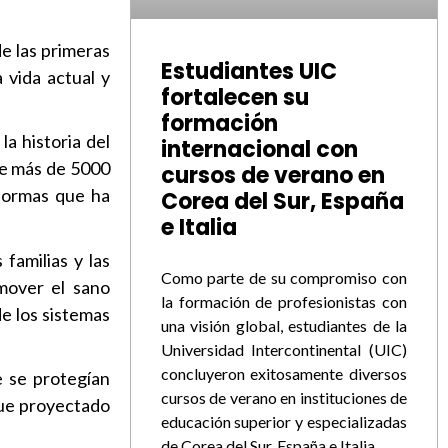
de las primeras
Estudiantes UIC
a vida actual y
fortalecen su
formación
la historia del
internacional con
 de más de 5000
cursos de verano en
 formas que ha
Corea del Sur, España
e Italia
familias y las
Como parte de su compromiso con
omover el sano
la formación de profesionistas con
e los sistemas
una visión global, estudiantes de la
Universidad Intercontinental (UIC)
concluyeron exitosamente diversos
e se protegían
cursos de verano en instituciones de
fue proyectado
educación superior y especializadas
de Corea del Sur, España e Italia,