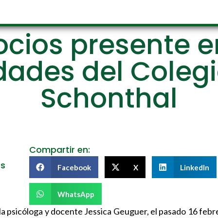
ocios presente en
dades del Coleg
Schonthal
Compartir en:
es
Facebook
X
LinkedIn
WhatsApp
 la psicóloga y docente Jessica Geuguer, el pasado 16 febr