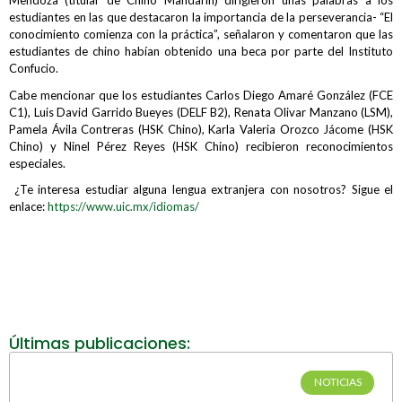
Mendoza (titular de Chino Mandarín) dirigieron unas palabras a los
estudiantes en las que destacaron la importancia de la perseverancia- “El
conocimiento comienza con la práctica”, señalaron y comentaron que las
estudiantes de chino habían obtenido una beca por parte del Instituto
Confucio.
Cabe mencionar que los estudiantes
Carlos Diego Amaré González (FCE
C1), Luis David Garrido Bueyes
(
DELF B2), Renata Olivar Manzano
(
LSM
),
Pamela Ávila Contreras (HSK Chino
),
Karla Valeria Orozco Jácome
(HSK
Chino
) y
Ninel Pérez Reyes
(HSK Chino
) recibieron reconocimientos
especiales.
¿Te interesa estudiar alguna lengua extranjera con nosotros? Sigue el
enlace:
https://www.uic.mx/idiomas/
Últimas publicaciones:
NOTICIAS