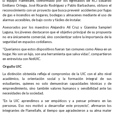
El equipo FlameSafe, conformado por los egresados de RCI Eduardo
Emiliano Ortega, José Ricardo Rodríguez y Pablo Barbachano, obtuvo el
reconocimiento con un proyecto que busca prevenir accidentes por fugas
de gas e incendios en hogares, bodegas y almacenes mediante el uso de
alarmas accesibles, de bajo costo y fáciles de instalar.
Asesorados por los maestros Alejandro Alí Cruz y Giannina Sampieri
Laguna, los jóvenes destacaron que el objetivo principal de su propuesta
no era únicamente comercial, sino concientizar sobre la importancia de la
seguridad en espacios cotidianos.
“Queríamos que estos dispositivos fueran tan comunes como Alexa en un
hogar. No son un lujo, son una herramienta que salva vidas”, compartieron
en entrevista con
NotiUIC
.
Orgullo UIC
La distinción obtenida refleja el compromiso de la UIC con el alto nivel
académico, la orientación social y la formación integral de sus
estudiantes, quienes no solo demuestran capacidades técnicas y de
emprendimiento, sino también valores humanos y sensibilidad ante las
necesidades de la sociedad.
“En la UIC aprendimos a ser empáticos y a pensar primero en las
personas. Eso nos motivó a desarrollar este proyecto”, afirmaron los
integrantes de FlameSafe, al tiempo que agradecieron a su alma mater