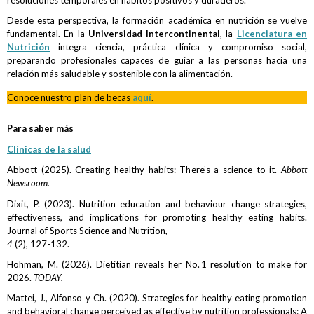
resoluciones temporales en hábitos positivos y duraderos.
Desde esta perspectiva, la formación académica en nutrición se vuelve
fundamental. En la
Universidad Intercontinental
, la
Licenciatura en
Nutrición
integra ciencia, práctica clínica y compromiso social,
preparando profesionales capaces de guiar a las personas hacia una
relación más saludable y sostenible con la alimentación.
Conoce nuestro plan de becas
aquí
.
Para saber más
Clínicas de la salud
Abbott (2025). Creating healthy habits: There’s a science to it.
Abbott
Newsroom.
Dixit, P. (2023). Nutrition education and behaviour change strategies,
effectiveness, and implications for promoting healthy eating habits.
Journal of Sports Science and Nutrition,
4
(2), 127-132.
Hohman, M. (2026). Dietitian reveals her No. 1 resolution to make for
2026.
TODAY.
Mattei, J., Alfonso y Ch. (2020). Strategies for healthy eating promotion
and behavioral change perceived as effective by nutrition professionals: A