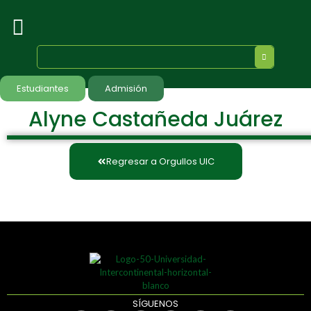
Estudiantes
Admisión
Alyne Castañeda Juárez
Regresar a Orgullos UIC
SÍGUENOS