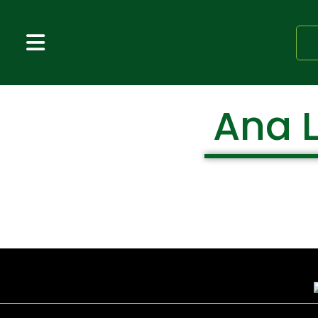
Ana L