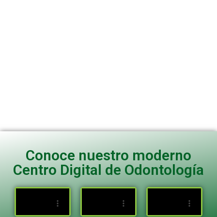
con otras especialidades
para devolver el estado
de salud bucodental a los
pacientes. De igual
manera, dota de los
conocimientos necesarios
para realizar tratamientos
de alta estética y diseño
de sonrisa.
Conoce nuestro moderno
Centro Digital de Odontología