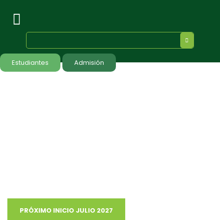
Estudiantes
Admisión
ESTUDIA
Especialidad en Prostodoncia
Realizarás planeación protésica y quirúrgica de implantes con
diseño asistido por computadora
Elabora trabajos clínicos de forma digital y/o analógica
Practicarás en un espacio similar a un consultorio privado
Convocatoria Anual:
Octubre 2026.
RVOE: SEP No. 2004114 de fecha 2 de marzo de 2004. |
Modalidad escolarizada. La Universidad Intercontinental se
encuentra inscrita en el Grupo 2 del PMI SEP.
PRÓXIMO INICIO JULIO 2027