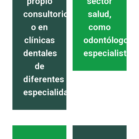
propio
sector
consultorio
salud,
o en
como
clínicas
odontólogo
dentales
especialista.
de
diferentes
especialidades.