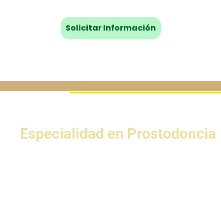
¿POR QUÉ ESTUDIAR?
Especialidad en Prostodoncia
Este programa académico
forma especialistas en
Prostodoncia, con las
habilidades y destrezas
para ofrecer un
diagnóstico, así como un
plan de tratamiento
protésico, en combinación