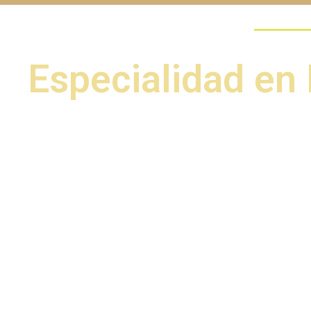
¿POR QUÉ ESTUDIAR?
Especialidad en
El programa académico forma esp
habilidad en la prevención, el diagnós
pulpares y periapicales, así como en e
para realizar técnicas dirigidas a co
través de tratamientos convencional
realización de tratamientos de alta cal
El especialista en Endodoncia e
técnicamente para identificar y resol
un enfoque interdisciplinario y con 
además de conocer las técnicas de tr