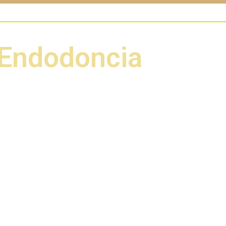
 Endodoncia
ecialistas en Endodoncia, con
tico y el tratamiento de patologías
l desarrollo de habilidades clínicas
nservar las estructuras dentales a
es o quirúrgicos que permitan la
idad.
stará capacitado científica y
ver los problemas endodónticos con
sentido humano hacia el paciente,
atamiento, utilizando los avances