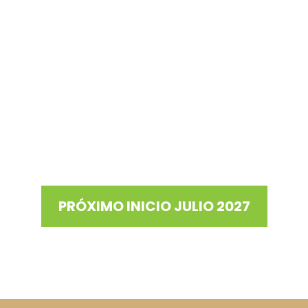
privado.
Contribuye a la prevención y conserv
dentales con afecciones pulpares.
Convocatoria Anual:
Octubre 2026.
Posgrado acreditado en 2024 por
Interinstitucional para la Evaluación
Superior)
RVOE: SEP No. 20091333 de fecha 15 de diciembre d
escolarizada.
La Universidad Intercontinental se encuentra inscrita en el
PRÓXIMO INICIO JULIO 2027