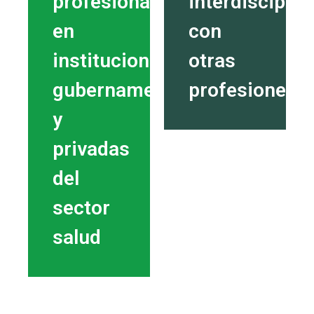
profesional
interdisciplin
en
con
instituciones
otras
gubernamentales
profesiones
y
privadas
del
sector
salud