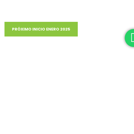
Modalidad a Distancia.
La Universidad Intercontinental se encuentra inscrita en el
Grupo 2 del PMI SEP.
PRÓXIMO INICIO ENERO 2025