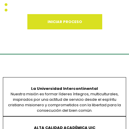
No pierdas materias que ya cursaste
La UIC realiza tu trámite de revalidación ante la SEP
INICIAR PROCESO
La Universidad Intercontinental
Nuestra misión es formar líderes íntegros, multiculturales,
inspirados por una actitud de servicio desde el espíritu
cristiano misionero y comprometidos con la libertad para la
consecución del bien común.
ALTA CALIDAD ACADÉMICA UIC