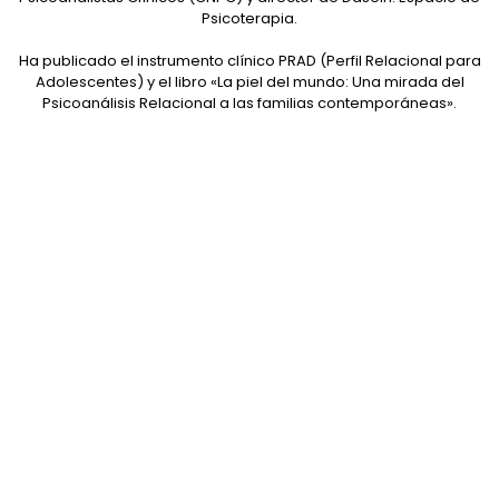
Psicoterapia.
Ha publicado el instrumento clínico PRAD (Perfil Relacional para
Adolescentes) y el libro «La piel del mundo: Una mirada del
Psicoanálisis Relacional a las familias contemporáneas».
REVALIDACIONES Y EQUIVALENCIAS DE
ESTUDIOS
Conoce los beneficios que la Universidad Intercontinental te
ofrece para realizar equivalencias o revalidaciones de estudio.