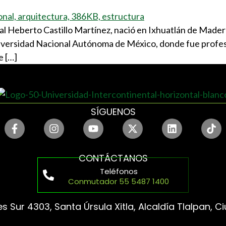
nal Heberto Castillo Martínez, nació en Ixhuatlán de Madero
niversidad Nacional Autónoma de México, donde fue profes
e […]
SÍGUENOS
CONTÁCTANOS
Teléfonos
Conmutador 55 5487 1400
s Sur 4303, Santa Úrsula Xitla, Alcaldía Tlalpan, 