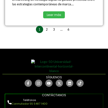
las estrategias contemporáneas de marca....
Leer más
1
2
3
…
6
SÍGUENOS
CONTÁCTANOS
Teléfonos
Conmutador 55 5487 1400