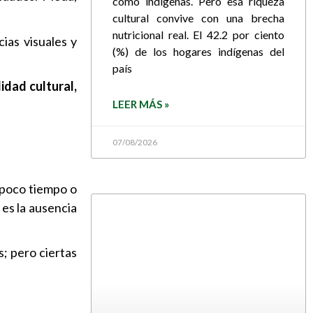
como indígenas. Pero esa riqueza
cultural convive con una brecha
nutricional real. El 42.2 por ciento
ias visuales y
(%) de los hogares indígenas del
país
lidad cultural,
LEER MÁS »
07/08/2026
 poco tiempo o
 es la ausencia
; pero ciertas