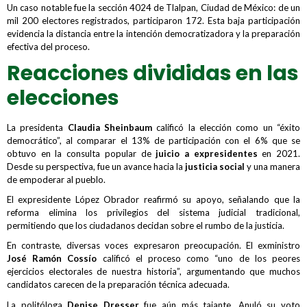
Un caso notable fue la sección 4024 de Tlalpan, Ciudad de México: de un
mil 200 electores registrados, participaron 172. Esta baja participación
evidencia la distancia entre la intención democratizadora y la preparación
efectiva del proceso.
Reacciones divididas en las
elecciones
La presidenta
Claudia Sheinbaum
calificó la elección como un “éxito
democrático”, al comparar el 13% de participación con el 6% que se
obtuvo en la consulta popular de
juicio a expresidentes
en 2021.
Desde su perspectiva, fue un avance hacia la
justicia social
y una manera
de empoderar al pueblo.
El expresidente López Obrador reafirmó su apoyo, señalando que la
reforma elimina los privilegios del sistema judicial tradicional,
permitiendo que los ciudadanos decidan sobre el rumbo de la justicia.
En contraste, diversas voces expresaron preocupación. El exministro
José Ramón Cossío
calificó el proceso como “uno de los peores
ejercicios electorales de nuestra historia”, argumentando que muchos
candidatos carecen de la preparación técnica adecuada.
La politóloga
Denise Dresser
fue aún más tajante. Anuló su voto