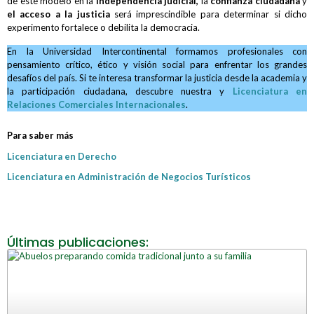
de este modelo en la
independencia judicial,
la
confianza ciudadana
y
el acceso a la justicia
será imprescindible para determinar si dicho
experimento fortalece o debilita la democracia.
En la Universidad Intercontinental formamos profesionales con
pensamiento crítico, ético y visión social para enfrentar los grandes
desafíos del país. Si te interesa transformar la justicia desde la academia y
la participación ciudadana, descubre nuestra y
Licenciatura en
Relaciones Comerciales Internacionales
.
Para saber más
Licenciatura en Derecho
Licenciatura en Administración de Negocios Turísticos
Últimas publicaciones: