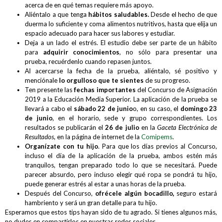
acerca de en qué temas requiere más apoyo.
Aliéntalo a que tenga
hábitos saludables.
Desde el hecho de que
duerma lo suficiente y coma alimentos nutritivos, hasta que elija un
espacio adecuado para hacer sus labores y estudiar.
Deja a un lado el estrés. El estudio debe ser parte de un hábito
para
adquirir conocimientos
, no sólo para presentar una
prueba, recuérdenlo cuando repasen juntos.
Al acercarse la fecha de la prueba, aliéntalo, sé positivo y
menciónale
lo orgulloso que te sientes
de su progreso.
Ten presente las
fechas importantes
del Concurso de Asignación
2019 a la Educación Media Superior. La aplicación de la prueba se
llevará a cabo el
sábado 22 de junio
o, en su caso, el
domingo 23
de junio
, en el horario, sede y grupo correspondientes. Los
resultados se publicarán el
26 de julio
en la
Gaceta Electrónica de
Resultados
, en la página de internet de la
Comipems
.
Organízate con tu hijo
. Para que los días previos al Concurso,
incluso el día de la aplicación de la prueba, ambos estén más
tranquilos, tengan preparado todo lo que se necesitará. Puede
parecer absurdo, pero incluso elegir qué ropa se pondrá tu hijo,
puede generar estrés al estar a unas horas de la prueba.
Después del Concurso,
ofrécele algún bocadillo,
seguro estará
hambriento y será un gran detalle para tu hijo.
Esperamos que estos tips hayan sido de tu agrado. Si tienes algunos más,
no dudes en compartirlos en nuestras redes sociales.