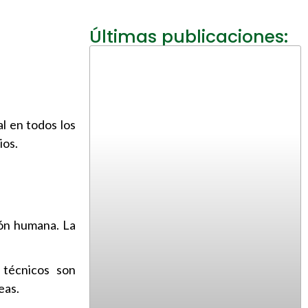
Últimas publicaciones:
l en todos los
ios.
ión humana. La
s técnicos son
eas.