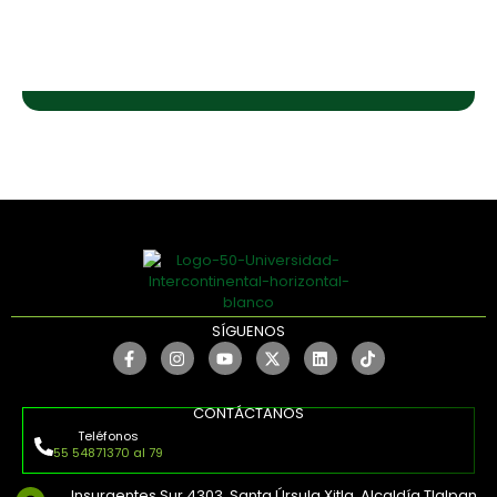
SÍGUENOS
CONTÁCTANOS
Teléfonos
55 54871370 al 79
Insurgentes Sur 4303, Santa Úrsula Xitla, Alcaldía Tlalpan,