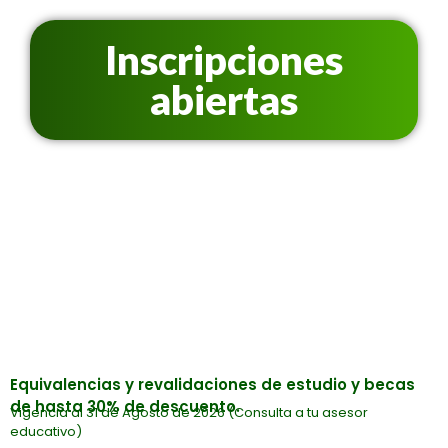
Inscripciones
abiertas
LICENCIATURAS PRESENCIALES | A
DISTANCIA | EN LÍNEA
Equivalencias y revalidaciones de estudio y becas
de hasta 30% de descuento.
Vigencia al 31 de Agosto de 2026 (Consulta a tu asesor
educativo)