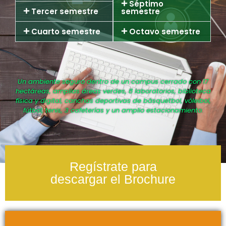
Séptimo
Tercer semestre
semestre
Cuarto semestre
Octavo semestre
Un ambiente seguro dentro de un campus cerrado con 17
hectáreas, amplias áreas verdes, 8 laboratorios, biblioteca
física y digital, canchas deportivas de básquetbol, vóleibol,
fútbol, tenis, 3 cafeterías y un amplio estacionamiento.
Regístrate para
descargar el Brochure