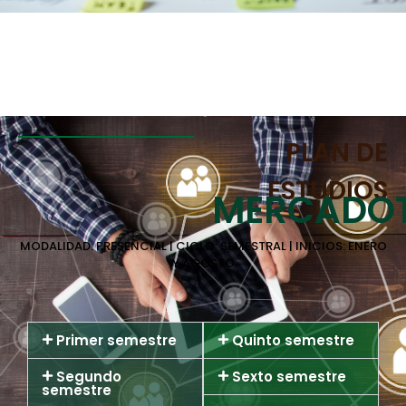
PLAN DE
ESTUDIOS
MERCADOT
MODALIDAD: PRESENCIAL | CICLO: SEMESTRAL | INICIOS: ENERO
Y AGOSTO
Primer semestre
Quinto semestre
Segundo
Sexto semestre
semestre