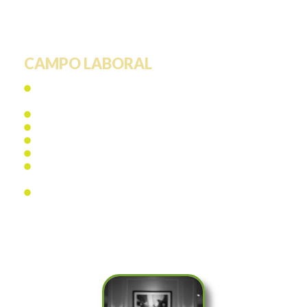
CAMPO LABORAL
Agencias de Investigación de mercados y
consumidor.
Áreas de Creación y gestión de marcas y/o productos.
Áreas de Marketing Digital.
Agencias publicitarias.
Agencias de eventos.
Direcciones de Mercadotecnia Estratégica en
empresas nacionales y trasnacionales.
Consultoría empresarial.