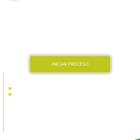
REVALIDACIONES Y EQUIVALENCIAS
DE ESTUDIOS
Conoce los beneficios que la Universidad Intercontinental te
ofrece para realizar equivalencias o revalidaciones de
estudio.
Conoce nuestros programas de Becas y apoyos
financieros
INICIAR PROCESO
No pierdas materias que ya cursaste
La UIC te asesora en tu trámite de revalidación ante la SEP
(Llena el formulario y un asesor educativo se contactará
contigo)
Vigencia al 31 de Agosto de 2026