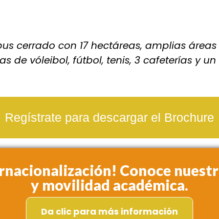
cerrado con 17 hectáreas, amplias áreas ver
as de vóleibol, fútbol, tenis, 3 cafeterías y 
Regístrate para descargar el Brochure
ternacionalización! Conoce nuest
y movilidad académica.
Da clic para más información