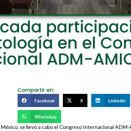
cada participac
ología en el Co
cional ADM-AM
Compartir en:
Facebook
X
LinkedIn
WhatsApp
WTC México, se llevó a cabo el Congreso Internacional 