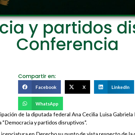
a y partidos di
Conferencia
Compartir en:
Facebook
X
LinkedIn
WhatsApp
cipación de la diputada federal Ana Cecilia Luisa Gabriel
 “Democracia y partidos disruptivos”.
a Licenciatura en Derecho su punto de vista respecto de la