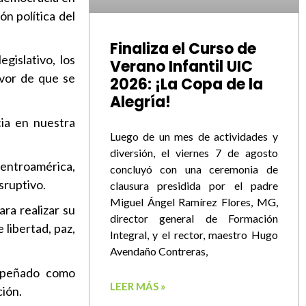
n política del
Finaliza el Curso de
gislativo, los
Verano Infantil UIC
avor de que se
2026: ¡La Copa de la
Alegría!
cia en nuestra
Luego de un mes de actividades y
diversión, el viernes 7 de agosto
Centroamérica,
concluyó con una ceremonia de
sruptivo.
clausura presidida por el padre
Miguel Ángel Ramírez Flores, MG,
ra realizar su
director general de Formación
libertad, paz,
Integral, y el rector, maestro Hugo
Avendaño Contreras,
empeñado como
LEER MÁS »
ción.