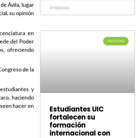
de Ávila, lugar
07/08/2026
ial, su opinión
icenciatura en
sede del Poder
NOTICIAS
s, ofreciendo
Congreso de la
 estudiantes y
zaro, haciendo
deseen hacer en
Estudiantes UIC
fortalecen su
formación
internacional con