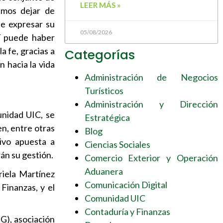
LEER MÁS »
emos dejar de
de expresar su
05/08/2026
sí puede haber
a fe, gracias a
Categorías
 hacia la vida
Administración de Negocios
Turísticos
Administración y Dirección
unidad UIC, se
Estratégica
n, entre otras
Blog
tivo apuesta a
Ciencias Sociales
rán su gestión.
Comercio Exterior y Operación
Aduanera
riela Martínez
Comunicación Digital
Finanzas, y el
Comunidad UIC
Contaduría y Finanzas
G), asociación