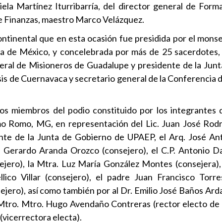
la Martínez Iturribarría, del director general de Forma
de Finanzas, maestro Marco Velázquez.
continental que en esta ocasión fue presidida por el mons
ada de México, y concelebrada por más de 25 sacerdotes, e
ral de Misioneros de Guadalupe y presidente de la Jun
esis de Cuernavaca y secretario general de la Conferencia
os miembros del podio constituido por los integrantes 
mo Romo, MG, en representación del Lic. Juan José Rod
nte de la Junta de Gobierno de UPAEP, el Arq. José An
. Gerardo Aranda Orozco (consejero), el C.P. Antonio 
ejero), la Mtra. Luz María González Montes (consejera),
llico Villar (consejero), el padre Juan Francisco Torr
sejero), así como también por al Dr. Emilio José Baños Ard
 Mtro. Mtro. Hugo Avendaño Contreras (rector electo de 
 (vicerrectora electa).