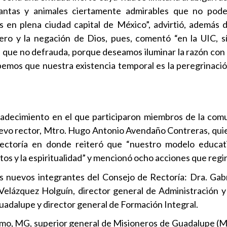
lantas y animales ciertamente admirables que no pod
is en plena ciudad capital de México”, advirtió, además 
énero y la negación de Dios, pues, comentó “en la UIC, 
 que no defrauda, porque deseamos iluminar la razón con l
bemos que nuestra existencia temporal es la peregrinación
gradecimiento en el que participaron miembros de la com
nuevo rector, Mtro. Hugo Antonio Avendaño Contreras, quie
u rectoría en donde reiteró que “nuestro modelo educa
ntos y la espiritualidad” y mencionó ocho acciones que regi
os nuevos integrantes del Consejo de Rectoría: Dra. Gab
 Velázquez Holguín, director general de Administración y 
uadalupe y director general de Formación Integral.
mo, MG, superior general de Misioneros de Guadalupe (M