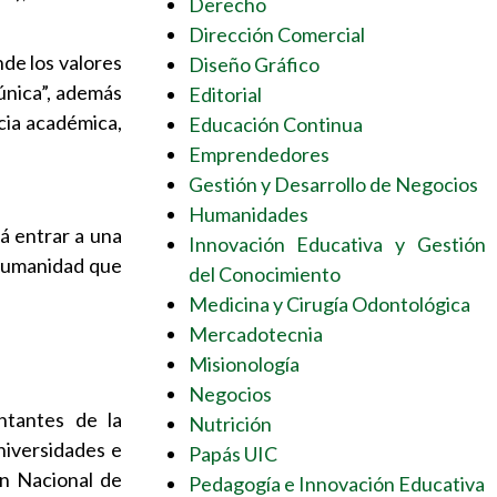
Derecho
Dirección Comercial
de los valores
Diseño Gráfico
 única”, además
Editorial
cia académica,
Educación Continua
Emprendedores
Gestión y Desarrollo de Negocios
Humanidades
á entrar a una
Innovación Educativa y Gestión
a humanidad que
del Conocimiento
Medicina y Cirugía Odontológica
Mercadotecnia
Misionología
Negocios
ntantes de la
Nutrición
niversidades e
Papás UIC
ón Nacional de
Pedagogía e Innovación Educativa