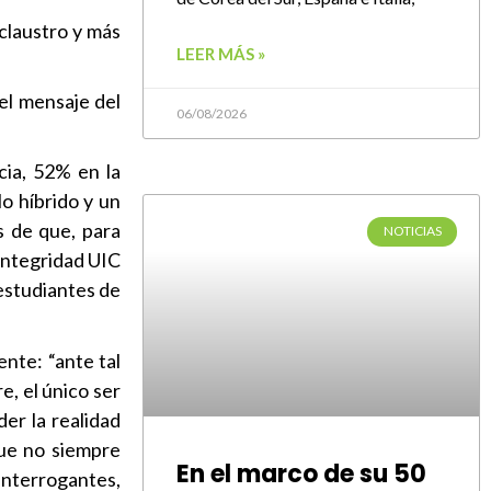
 claustro y más
LEER MÁS »
el mensaje del
06/08/2026
cia, 52% en la
o híbrido y un
s de que, para
NOTICIAS
 integridad UIC
 estudiantes de
ente: “ante tal
e, el único ser
er la realidad
que no siempre
En el marco de su 50
 interrogantes,