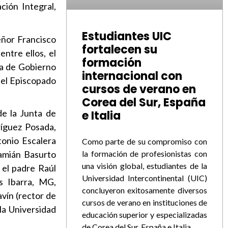
ción Integral,
Estudiantes UIC
eñor Francisco
fortalecen su
ntre ellos, el
formación
ta de Gobierno
internacional con
 del Episcopado
cursos de verano en
Corea del Sur, España
de la Junta de
e Italia
ríguez Posada,
tonio Escalera
Como parte de su compromiso con
la formación de profesionistas con
Damián Basurto
una visión global, estudiantes de la
 el padre Raúl
Universidad Intercontinental (UIC)
es Ibarra, MG,
concluyeron exitosamente diversos
avín (rector de
cursos de verano en instituciones de
la Universidad
educación superior y especializadas
de Corea del Sur, España e Italia,