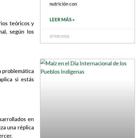
nutrición con
LEER MÁS »
ios teóricos y
nal, según los
07/08/2026
na problemática
plica si estás
sarrollados en
iza una réplica
ercer.