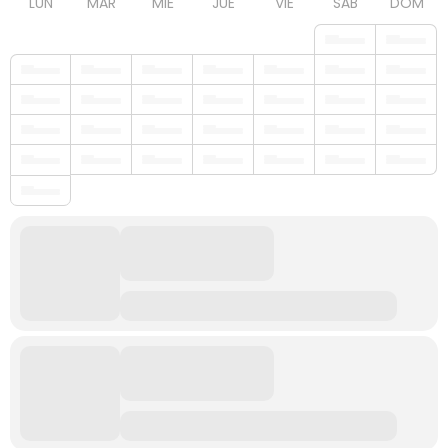
LUN
MAR
MIÉ
JUE
VIE
SÁB
DOM