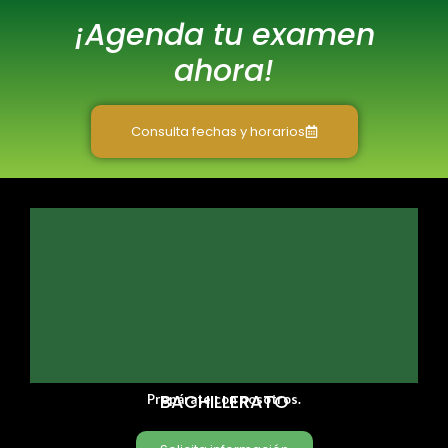
¡Agenda tu examen
ahora!
Consulta fechas y horarios
BACHILLERATO
Prepárate con nosotros.