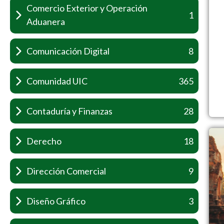
Comercio Exterior y Operación
1
Aduanera
Comunicación Digital
8
Comunidad UIC
365
Contaduría y Finanzas
28
Derecho
18
Dirección Comercial
9
Diseño Gráfico
3