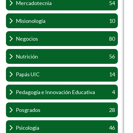
Mercadotecnia
54
Misionología
10
Negocios
80
Nutrición
56
Papás UIC
14
Pedagogía e Innovación Educativa
4
Posgrados
28
Psicología
46