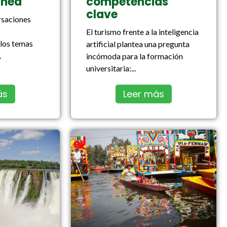
ánea
competencias
clave
rsaciones
El turismo frente a la inteligencia
 los temas
artificial plantea una pregunta
.
incómoda para la formación
universitaria:...
ás
Leer más