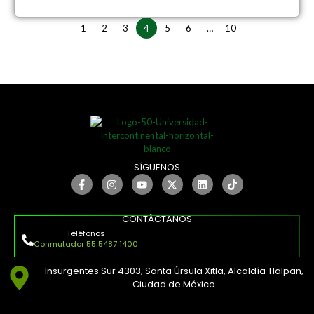
1
2
3
4
5
6
…
10
SÍGUENOS
CONTÁCTANOS
Teléfonos
Conmutador 55 5487 1400
Insurgentes Sur 4303, Santa Úrsula Xitla, Alcaldía Tlalpan,
Ciudad de México