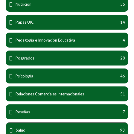
Nutrición
55
Papás UIC
14
Pedagogía e Innovación Educativa
4
Posgrados
28
Psicología
46
Relaciones Comerciales Internacionales
51
Reseñas
7
Salud
93