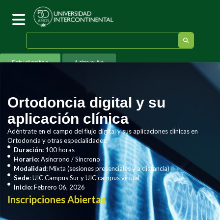
Estudiantes
Admisión
Ortodoncia digital y su
aplicación clínica
Adéntrate en el campo del flujo digital y sus aplicaciones clínicas en
Ortodoncia y otras especialidades.
Duración:
100 horas
Horario:
Asíncrono / Síncrono
Modalidad:
Mixta (sesiones presenciales y a distancia)
Sede
: UIC Campus Sur y UIC campus virtual
Inicio:
Febrero 06, 2026
Inscripciones Abiertas