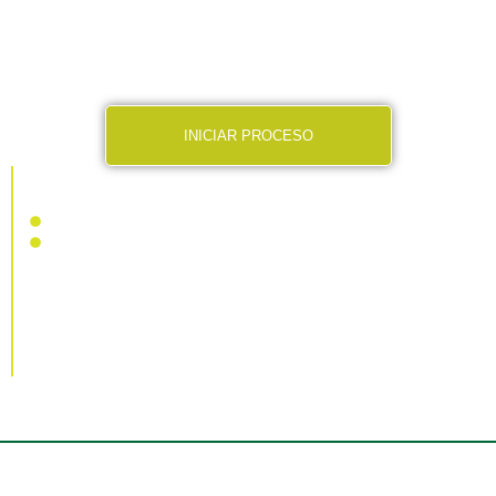
ofrece para realizar equivalencias o revalidaciones de
estudio.
Conoce nuestros programas de Becas y apoyos
financieros
INICIAR PROCESO
No pierdas materias que ya cursaste
La UIC te asesora en tu trámite de revalidación ante la SEP
(Llena el formulario y un asesor educativo se contactará
contigo)
Vigencia al 31 de Agosto de 2026