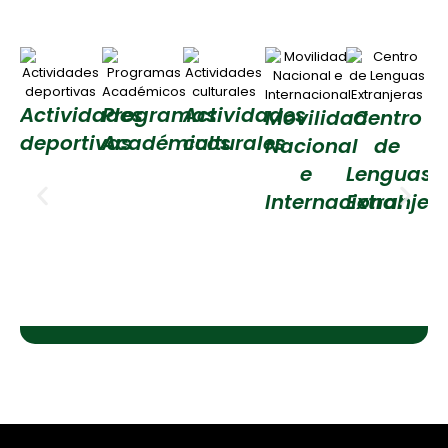
Actividades
Programas
Actividades
Movilidad
Centro
deportivas
Académicos
culturales
Nacional
de
t
e
Lenguas
Internacional
Extranjer