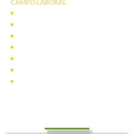
CAMPO LABORAL
Diseño y desarrollo de tu propia plataforma de
comunicación.
Generando y gestionando contenidos para medios de
comunicación y plataformas digitales.
Alfabetizando de audiencias en el uso de la
tecnología.
Siendo asesor de imagen y sondeos de opinión
pública.
Como periodista digital, informando y educando a las
audiencias sobre temas y acontecimientos relevantes.
Como creativo y estratega en agencias de Marketing y
Publicidad - Digital.
Periodismo en radio, televisión y otros medios de
información