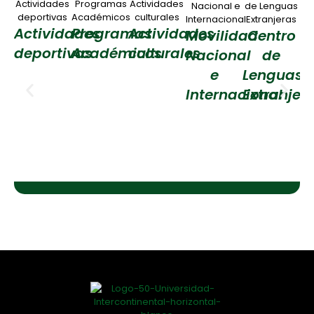
Actividades
Programas
Actividades
Movilidad
Centro
deportivas
Académicos
culturales
Nacional
de
t
e
Lenguas
Internacional
Extranjer