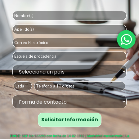
RVOE
: SEP No 922293 con fecha de 14-02-1992 | Modalidad escolarizada | La