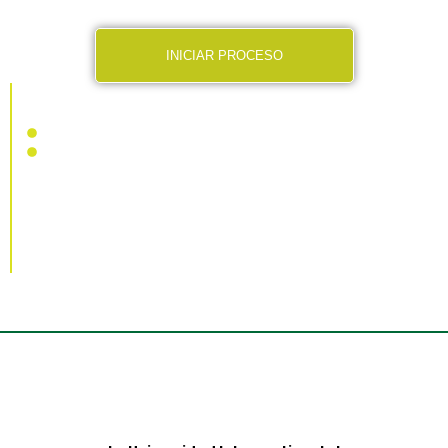
financieros
INICIAR PROCESO
No pierdas materias que ya cursaste
La UIC te asesora en tu trámite de revalidación ante la SEP
(Llena el formulario y un asesor educativo se contactará
contigo)
Vigencia al 31 de Agosto de 2026